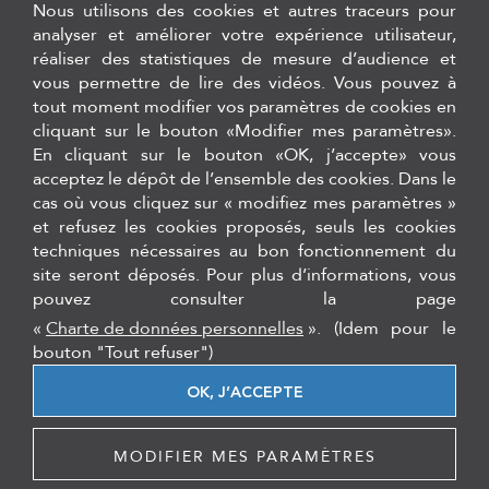
Nous utilisons des cookies et autres traceurs pour
analyser et améliorer votre expérience utilisateur,
réaliser des statistiques de mesure d’audience et
Option T+ CASSETTES (0'48")
vous permettre de lire des vidéos. Vous pouvez à
tout moment modifier vos paramètres de cookies en
cliquant sur le bouton «Modifier mes paramètres».
En cliquant sur le bouton «OK, j’accepte» vous
acceptez le dépôt de l’ensemble des cookies. Dans le
cas où vous cliquez sur « modifiez mes paramètres »
et refusez les cookies proposés, seuls les cookies
Logiciels de traçabilité de stérilisation, logiciel de gestion de stock
techniques nécessaires au bon fonctionnement du
et formations Hygiène Asepsie
site seront déposés. Pour plus d’informations, vous
pouvez consulter la page
12 rue du 35ème régiment d'aviation - 69500, Bron
Tél. :
+33 (0)4 27 11 85 26
«
Charte de données personnelles
».
(Idem pour le
bouton "Tout refuser")
secretariat@cqo-dentaire.fr
OK, J’ACCEPTE
FORMATIONS
TEAMVIEWER
MENTIONS LÉGALES
PLAN DU SITE
MODIFIER MES PARAMÈTRES