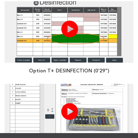
Option T+ DESINFECTION (0'29")