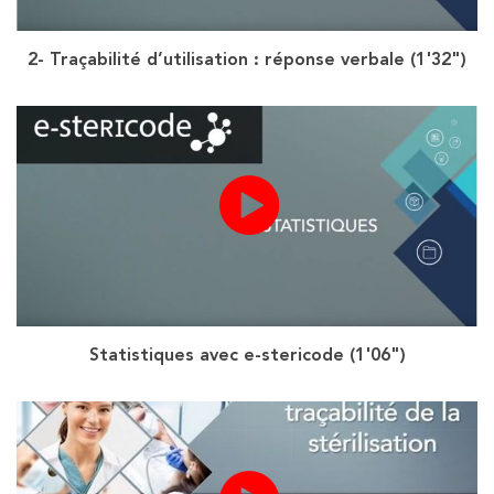
2- Traçabilité d’utilisation : réponse verbale (1'32")
Statistiques avec e-stericode (1'06")