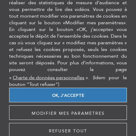
réaliser des statistiques de mesure d’audience et
vous permettre de lire des vidéos. Vous pouvez à
tout moment modifier vos paramètres de cookies en
cliquant sur le bouton «Modifier mes paramètres».
En cliquant sur le bouton «OK, j’accepte» vous
acceptez le dépôt de l’ensemble des cookies. Dans le
cas où vous cliquez sur « modifiez mes paramètres »
et refusez les cookies proposés, seuls les cookies
Logiciels de traçabilité de stérilisation, logiciel de gestion de stock
techniques nécessaires au bon fonctionnement du
et formations Hygiène Asepsie
site seront déposés. Pour plus d’informations, vous
pouvez consulter la page
12 rue du 35ème régiment d'aviation - 69500, Bron
Tél. :
+33 (0)4 27 11 85 26
«
Charte de données personnelles
».
(Idem pour le
bouton "Tout refuser")
secretariat@cqo-dentaire.fr
OK, J’ACCEPTE
FORMATIONS
TEAMVIEWER
MENTIONS LÉGALES
PLAN DU SITE
MODIFIER MES PARAMÈTRES
REFUSER TOUT