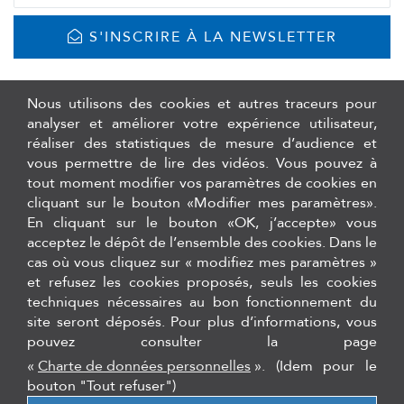
S'INSCRIRE À LA NEWSLETTER
Nous utilisons des cookies et autres traceurs pour
analyser et améliorer votre expérience utilisateur,
réaliser des statistiques de mesure d’audience et
vous permettre de lire des vidéos. Vous pouvez à
tout moment modifier vos paramètres de cookies en
cliquant sur le bouton «Modifier mes paramètres».
En cliquant sur le bouton «OK, j’accepte» vous
acceptez le dépôt de l’ensemble des cookies. Dans le
cas où vous cliquez sur « modifiez mes paramètres »
et refusez les cookies proposés, seuls les cookies
Logiciels de traçabilité de stérilisation, logiciel de gestion de stock
techniques nécessaires au bon fonctionnement du
et formations Hygiène Asepsie
site seront déposés. Pour plus d’informations, vous
pouvez consulter la page
12 rue du 35ème régiment d'aviation - 69500, Bron
Tél. :
+33 (0)4 27 11 85 26
«
Charte de données personnelles
».
(Idem pour le
bouton "Tout refuser")
secretariat@cqo-dentaire.fr