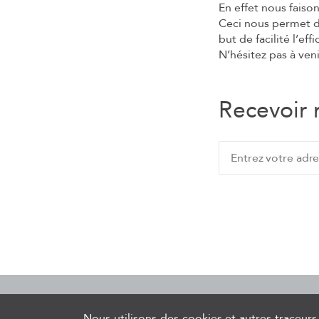
En effet nous faiso
Ceci nous permet d
but de facilité l’ef
N’hésitez pas à ven
Recevoir 
Logiciels de traçabilit
Nous utilisons des cookies et autres traceurs 