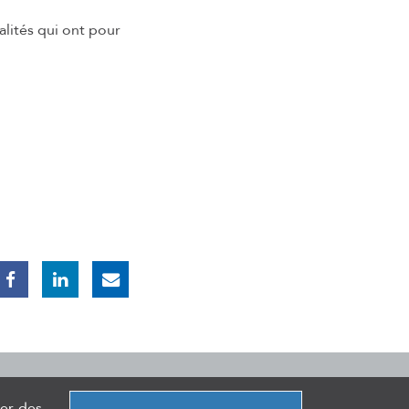
lités qui ont pour
epsie
ser des