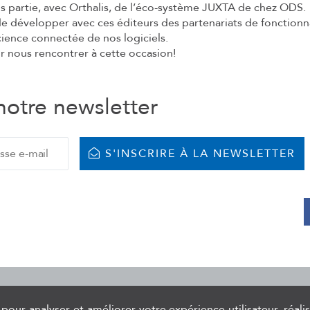
ns partie, avec Orthalis, de l’éco-système JUXTA de chez ODS.
e développer avec ces éditeurs des partenariats de fonctionna
ficience connectée de nos logiciels.
ir nous rencontrer à cette occasion!
notre newsletter
S'INSCRIRE À LA NEWSLETTER
é de stérilisation, logiciel de gestion de stock et formations Hygiène As
pour analyser et améliorer votre expérience utilisateur, réali