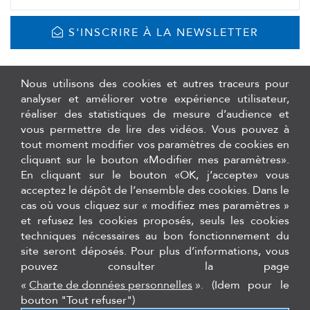
S'INSCRIRE À LA NEWSLETTER
Nous utilisons des cookies et autres traceurs pour
analyser et améliorer votre expérience utilisateur,
réaliser des statistiques de mesure d’audience et
vous permettre de lire des vidéos. Vous pouvez à
tout moment modifier vos paramètres de cookies en
cliquant sur le bouton «Modifier mes paramètres».
En cliquant sur le bouton «OK, j’accepte» vous
acceptez le dépôt de l’ensemble des cookies. Dans le
cas où vous cliquez sur « modifiez mes paramètres »
et refusez les cookies proposés, seuls les cookies
Logiciels de traçabilité de stérilisation, logiciel de gestion de stock
techniques nécessaires au bon fonctionnement du
et formations Hygiène Asepsie
site seront déposés. Pour plus d’informations, vous
pouvez consulter la page
12 rue du 35ème régiment d'aviation - 69500, Bron
Tél. :
+33 (0)4 27 11 85 26
«
Charte de données personnelles
».
(Idem pour le
bouton "Tout refuser")
secretariat@cqo-dentaire.fr