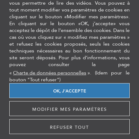
vous permettre de lire des vidéos. Vous pouvez à
tout moment modifier vos paramètres de cookies en
cliquant sur le bouton «Modifier mes paramètres».
En cliquant sur le bouton «OK, j’accepte» vous
acceptez le dépôt de l’ensemble des cookies. Dans le
cas où vous cliquez sur « modifiez mes paramètres »
et refusez les cookies proposés, seuls les cookies
Logiciels de traçabilité de stérilisation, logiciel de gestion de stock
techniques nécessaires au bon fonctionnement du
et formations Hygiène Asepsie
site seront déposés. Pour plus d’informations, vous
pouvez consulter la page
12 rue du 35ème régiment d'aviation - 69500, Bron
Tél. :
+33 (0)4 27 11 85 26
«
Charte de données personnelles
».
(Idem pour le
bouton "Tout refuser")
secretariat@cqo-dentaire.fr
OK, J’ACCEPTE
FORMATIONS
TEAMVIEWER
MENTIONS LÉGALES
PLAN DU SITE
MODIFIER MES PARAMÈTRES
REFUSER TOUT
Copyright © 2018-2026
-
Par
agence web à lyon
by C.Q.O.
GDA